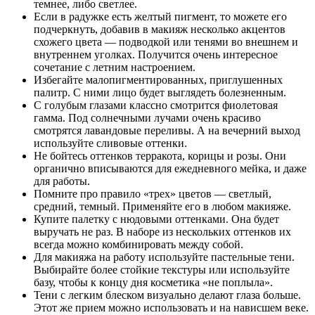
темнее, либо светлее.
Если в радужке есть желтый пигмент, то можете его
подчеркнуть, добавив в макияж несколько акцентов
схожего цвета — подводкой или тенями во внешнем и
внутреннем уголках. Получится очень интересное
сочетание с летним настроением.
Избегайте малопигментированных, приглушенных
палитр. С ними лицо будет выглядеть болезненным.
С голубым глазами классно смотрится фиолетовая
гамма. Под солнечными лучами очень красиво
смотрятся лавандовые переливы. А на вечерний выход
используйте сливовые оттенки.
Не бойтесь оттенков терракота, корицы и розы. Они
органично вписываются для ежедневного мейка, и даже
для работы.
Помните про правило «трех» цветов — светлый,
средний, темный. Применяйте его в любом макияже.
Купите палетку с нюдовыми оттенками. Она будет
выручать не раз. В наборе из нескольких оттенков их
всегда можно комбинировать между собой.
Для макияжа на работу используйте пастельные тени.
Выбирайте более стойкие текстуры или используйте
базу, чтобы к концу дня косметика «не поплыла».
Тени с легким блеском визуально делают глаза больше.
Этот же прием можно использовать и на нависшем веке.