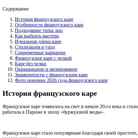
Содержание
История французского каре
Особенности французского каре
Подходящие типы лиц
Как выбрать мастера
Идеальная длина каре
Стилизация и уход
Современные вариации
Французское каре с челкой
Каре без челки
Окрашивание и мелирование
Знаменитости с французским каре
Фото новинки 2026 года французского каре
История французского каре
Французское каре появилось на свет в начале 20-го века и ст
работала в Париже в эпоху «буржуазной моды».
Французское каре стало популярным благодаря своей простоте,