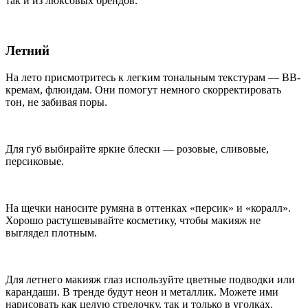
так и из люксовых брендов.
Летний
На лето присмотритесь к легким тональным текстурам — ВВ-
кремам, флюидам. Они помогут немного скорректировать
тон, не забивая поры.
Для губ выбирайте яркие блески — розовые, сливовые,
персиковые.
На щечки наносите румяна в оттенках «персик» и «коралл».
Хорошо растушевывайте косметику, чтобы макияж не
выглядел плотным.
Для летнего макияж глаз используйте цветные подводки или
карандаши. В тренде будут неон и металлик. Можете ими
нарисовать как целую стрелочку, так и только в уголках.