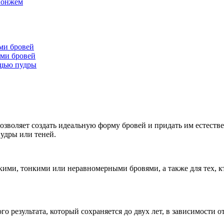
спонжем
ми бровей
ами бровей
ощью пудры
зволяет создать идеальную форму бровей и придать им естестве
пудры или теней.
ими, тонкими или неравномерными бровями, а также для тех, кт
о результата, который сохраняется до двух лет, в зависимости о