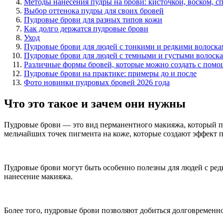
Методы нанесения пудры на брови: кисточкой, воском, 
Выбор оттенока пудры для своих бровей
Пудровые брови для разных типов кожи
Как долго держатся пудровые брови
Уход
Пудровые брови для людей с тонкими и редкими волоска
Пудровые брови для людей с темными и густыми волоск
Различные формы бровей, которые можно создать с пом
Пудровые брови на практике: примеры до и после
Фото новинки пудровых бровей 2026 года
Что это такое и зачем они нужны
Пудровые брови — это вид перманентного макияжа, который по
мельчайших точек пигмента на коже, которые создают эффект 
Пудровые брови могут быть особенно полезны для людей с редк
нанесение макияжа.
Более того, пудровые брови позволяют добиться долговременног