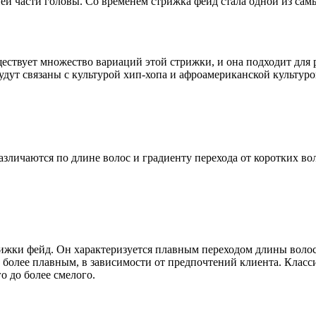
ней части головы. Со временем стрижка фейд стала одной из са
ществует множество вариаций этой стрижки, и она подходит для
будут связаны с культурой хип-хопа и афроамериканской культуро
азличаются по длине волос и градиенту перехода от коротких во
жки фейд. Он характеризуется плавным переходом длины волос 
 более плавным, в зависимости от предпочтений клиента. Класс
о до более смелого.