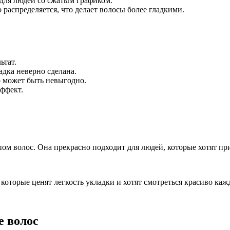
 для людей со сжатым графиком.
 распределяется, что делает волосы более гладкими.
ьтат.
адка неверно сделана.
 может быть невыгодно.
эффект.
м волос. Она прекрасно подходит для людей, которые хотят при
 которые ценят легкость укладки и хотят смотреться красиво каж
е волос